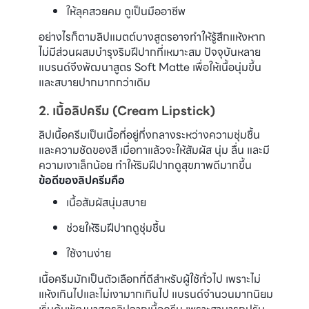
ให้ลุคสวยคม ดูเป็นมืออาชีพ
อย่างไรก็ตามลิปแมตต์บางสูตรอาจทำให้รู้สึกแห้งหาก
ไม่มีส่วนผสมบำรุงริมฝีปากที่เหมาะสม ปัจจุบันหลาย
แบรนด์จึงพัฒนาสูตร Soft Matte เพื่อให้เนื้อนุ่มขึ้น
และสบายปากมากกว่าเดิม
2. เนื้อลิปครีม (Cream Lipstick)
ลิปเนื้อครีมเป็นเนื้อที่อยู่กึ่งกลางระหว่างความชุ่มชื้น
และความชัดของสี เมื่อทาแล้วจะให้สัมผัส นุ่ม ลื่น และมี
ความเงาเล็กน้อย ทำให้ริมฝีปากดูสุขภาพดีมากขึ้น
ข้อดีของลิปครีมคือ
เนื้อสัมผัสนุ่มสบาย
ช่วยให้ริมฝีปากดูชุ่มชื้น
ใช้งานง่าย
เนื้อครีมมักเป็นตัวเลือกที่ดีสำหรับผู้ใช้ทั่วไป เพราะไม่
แห้งเกินไปและไม่เงามากเกินไป แบรนด์จำนวนมากนิยม