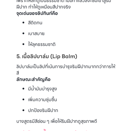
เพราะให้สีที่ดูเป็นธรรมชาติ เมื่อทาแล้วสีจะซึมเข้าสู่ริม
ฝีปาก ทำให้ดูเหมือนสีปากจริง
จุดเด่นของลิปทินท์คือ
สีติดทน
เบาสบาย
ให้ลุคธรรมชาติ
5. เนื้อลิปบาล์ม (Lip Balm)
ลิปบาล์มเป็นลิปที่เน้นการบำรุงริมฝีปากมากกว่าการให้
สี
ลักษณะสำคัญคือ
มีน้ำมันบำรุงสูง
เพิ่มความชุ่มชื้น
ปกป้องริมฝีปาก
บางสูตรมีสีอ่อน ๆ เพื่อให้ริมฝีปากดูสุขภาพดี