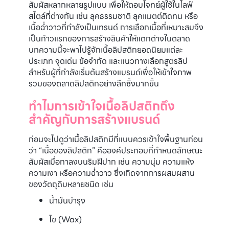
สัมผัสหลากหลายรูปแบบ เพื่อให้ตอบโจทย์ผู้ใช้ในไลฟ์
สไตล์ที่ต่างกัน เช่น ลุคธรรมชาติ ลุคแมตต์ติดทน หรือ
เนื้อฉ่ำวาวที่กำลังเป็นเทรนด์ การเลือกเนื้อที่เหมาะสมจึง
เป็นก้าวแรกของการสร้างสินค้าให้แตกต่างในตลาด
บทความนี้จะพาไปรู้จักเนื้อลิปสติกยอดนิยมแต่ละ
ประเภท จุดเด่น ข้อจำกัด และแนวทางเลือกสูตรลิป
สำหรับผู้ที่กำลังเริ่มต้นสร้างแบรนด์เพื่อให้เข้าใจภาพ
รวมของตลาดลิปสติกอย่างลึกซึ้งมากขึ้น
ทำไมการเข้าใจเนื้อลิปสติกถึง
สำคัญกับการสร้างแบรนด์
ก่อนจะไปดูว่าเนื้อลิปสติกมีกี่แบบควรเข้าใจพื้นฐานก่อน
ว่า “เนื้อของลิปสติก” คือองค์ประกอบที่กำหนดลักษณะ
สัมผัสเมื่อทาลงบนริมฝีปาก เช่น ความนุ่ม ความแห้ง
ความเงา หรือความฉ่ำวาว ซึ่งเกิดจากการผสมผสาน
ของวัตถุดิบหลายชนิด เช่น
น้ำมันบำรุง
ไข (Wax)