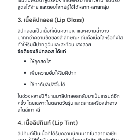
เริ่มต้นพัฒนาสูตรลิปจากเนื้อครีม เพราะสามารถปรับ
สูตรได้ง่าย และตอบโจทย์ผู้ใช้ได้หลากหลายกลุ่ม
3. เนื้อลิปกลอส (Lip Gloss)
ลิปกลอสเป็นเนื้อที่เน้นความเงาและความฉ่ำวาว
มากกว่าความชัดของสี ลักษณะเด่นคือเนื้อใสหรือกึ่งใส
ทำให้ริมฝีปากดูอิ่มและสะท้อนแสงสวย
ข้อดีของลิปกลอส ได้แก่
ให้ลุคสดใส
เพิ่มความอิ่มให้ริมฝีปาก
ใช้ทาทับลิปสีอื่นได้
ในช่วงหลายปีที่ผ่านมาลิปกลอสกลับมาเป็นเทรนด์อีก
ครั้ง โดยเฉพาะในตลาดวัยรุ่นและตลาดเครื่องสำอาง
สไตล์เกาหลี
4. เนื้อลิปทินท์ (Lip Tint)
ลิปทินท์เป็นเนื้อที่ได้รับความนิยมมากในตลาดเอเชีย