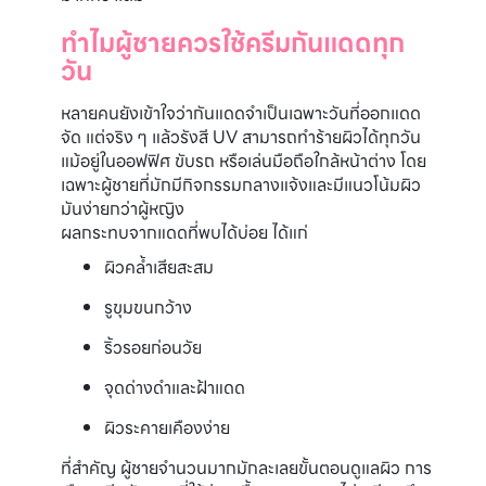
ทำไมผู้ชายควรใช้ครีมกันแดดทุก
วัน
หลายคนยังเข้าใจว่ากันแดดจำเป็นเฉพาะวันที่ออกแดด
จัด แต่จริง ๆ แล้วรังสี UV สามารถทำร้ายผิวได้ทุกวัน
แม้อยู่ในออฟฟิศ ขับรถ หรือเล่นมือถือใกล้หน้าต่าง โดย
เฉพาะผู้ชายที่มักมีกิจกรรมกลางแจ้งและมีแนวโน้มผิว
มันง่ายกว่าผู้หญิง
ผลกระทบจากแดดที่พบได้บ่อย ได้แก่
ผิวคล้ำเสียสะสม
รูขุมขนกว้าง
ริ้วรอยก่อนวัย
จุดด่างดำและฝ้าแดด
ผิวระคายเคืองง่าย
ที่สำคัญ ผู้ชายจำนวนมากมักละเลยขั้นตอนดูแลผิว การ