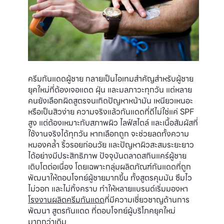
ครีมกันแดดผู้ชาย กลายเป็นไอเทมสำคัญสำหรับผู้ชาย
ยุคใหม่ที่ต้องเจอแดด ฝุ่น และมลภาวะทุกวัน แต่หลาย
คนยังเลือกผิดสูตรจนเกิดปัญหาหน้ามัน เหนียวเหนอะ
หรือเป็นสิวง่าย ความจริงแล้วกันแดดที่ดีไม่ใช่แค่ SPF
สูง แต่ต้องเหมาะกับสภาพผิว ไลฟ์สไตล์ และเนื้อสัมผัสที่
ใช้งานจริงได้ทุกวัน หากเลือกถูก จะช่วยลดทั้งความ
หมองคล้ำ ริ้วรอยก่อนวัย และปัญหาผิวสะสมระยะยาว
ได้อย่างมีประสิทธิภาพ ปัจจุบันตลาดสกินแคร์ผู้ชาย
เติบโตต่อเนื่อง โดยเฉพาะกลุ่มผลิตภัณฑ์กันแดดที่ถูก
พัฒนาให้ตอบโจทย์ผู้ชายมากขึ้น ทั้งสูตรคุมมัน ซึมไว
ไม่วอก และไม่ทิ้งคราบ ทำให้หลายแบรนด์เริ่มมองหา
โรงงานผลิตครีมกันแดด
ที่มีความเชี่ยวชาญด้านการ
พัฒนา สูตรกันแดด ที่ตอบโจทย์ผู้บริโภคยุคใหม่
มากกว่าเดิม