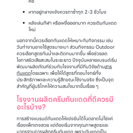
คอ
หากอยู่กลางแจ้งควรทาซ้ำทุก 2-3 ชั่วโมง
หลังเล่นกีฬา หรือเหงื่อออกมาก ควรเติมกันแดด
ใหม่
นอกจากนี้ควรเลือกกันแดดให้เหมาะกับกิจกรรม เช่น
วันทำงานอาจใช้สูตรบางเบา ส่วนกิจกรรม Outdoor
ควรเลือกสูตรกันน้ำและติดทนมากขึ้น เพื่อช่วยลด
โอกาสผิวเสียสะสมในระยะยาว ปัจจุบันหลายแบรนด์เริ่ม
พัฒนาผลิตภัณฑ์ร่วมกับโรงงานที่มีทีมวิจัยด้าน
สาร
กันแดด
โดยเฉพาะ เพื่อให้ได้สูตรที่ตอบโจทย์ทั้ง
ประสิทธิภาพและความรู้สึกขณะใช้งานจริง ซึ่งเป็นจุด
สำคัญที่ผู้บริโภคให้ความสนใจมากขึ้นเรื่อย ๆ
โรงงานผลิตครีมกันแดดที่ดีควรมี
อะไรบ้าง?
การสร้างแบรนด์กันแดดให้แข่งขันได้ในตลาดไม่ใช่แค่
เรื่องแพ็กเกจสวย แต่ต้องเริ่มจากคุณภาพสูตรและ
มาตรฐานการ
ผลิตครีมกันแดด
เพราะกันแดดเป็น