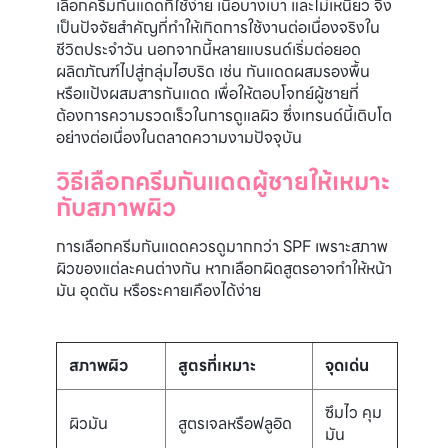
เลือกครีมกันแดดที่ใช้ง่าย เนื้อบางเบา และไม่เหนียว จึง
เป็นปัจจัยสำคัญที่ทำให้เกิดการใช้งานต่อเนื่องจริงใน
ชีวิตประจำวัน นอกจากนี้หลายแบรนด์เริ่มต่อยอด
ผลิตภัณฑ์ไปสู่กลุ่มไฮบริด เช่น กันแดดผสมรองพื้น
หรือแป้งผสมสารกันแดด เพื่อให้ตอบโจทย์ผู้ชายที่
ต้องการความรวดเร็วในการดูแลผิว ซึ่งเทรนด์นี้เติบโต
อย่างต่อเนื่องในตลาดความงามปัจจุบัน
วิธีเลือกครีมกันแดดผู้ชายให้เหมาะ
กับสภาพผิว
การเลือกครีมกันแดดควรดูมากกว่า SPF เพราะสภาพ
ผิวของแต่ละคนต่างกัน หากเลือกผิดสูตรอาจทำให้หน้า
มัน อุดตัน หรือระคายเคืองได้ง่าย
สภาพผิว
สูตรที่เหมาะ
จุดเด่น
ซึมไว คุม
ผิวมัน
สูตรเจลหรือฟลูอิด
มัน