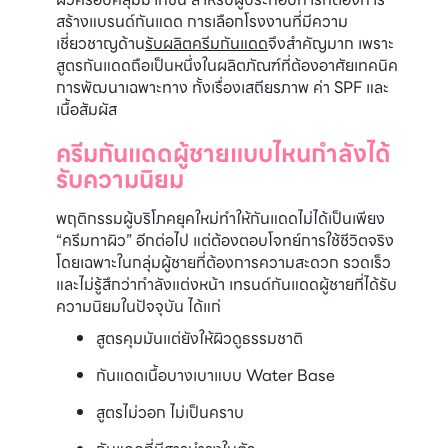
สร้างแบรนด์กันแดด การเลือกโรงงานที่มีความ
เชี่ยวชาญด้าน
รับผลิตครีมกันแดด
จึงสำคัญมาก เพราะ
สูตรกันแดดถือเป็นหนึ่งในผลิตภัณฑ์ที่ต้องอาศัยเทคนิค
การพัฒนาเฉพาะทาง ทั้งเรื่องเสถียรภาพ ค่า SPF และ
เนื้อสัมผัส
ครีมกันแดดผู้ชายแบบไหนกำลังได้
รับความนิยม
พฤติกรรมผู้บริโภคยุคใหม่ทำให้กันแดดไม่ได้เป็นเพียง
“ครีมทาผิว” อีกต่อไป แต่ต้องตอบโจทย์การใช้ชีวิตจริง
โดยเฉพาะในกลุ่มผู้ชายที่ต้องการความสะดวก รวดเร็ว
และไม่รู้สึกว่ากำลังแต่งหน้า เทรนด์กันแดดผู้ชายที่ได้รับ
ความนิยมในปัจจุบัน ได้แก่
สูตรคุมมันแต่ยังให้ผิวดูธรรมชาติ
กันแดดเนื้อบางเบาแบบ Water Base
สูตรไม่วอก ไม่เป็นคราบ