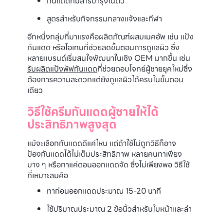
กันแดดที่มีสารบำรุงในตัว
สูตรสำหรับกิจกรรมกลางแจ้งและกีฬา
อีกหนึ่งกลุ่มที่มาแรงคือผลิตภัณฑ์ผสมเมคอัพ เช่น แป้ง
กันแดด หรือไอเทมที่ช่วยลดขั้นตอนการดูแลผิว ซึ่ง
หลายแบรนด์เริ่มสนใจพัฒนาในเชิง OEM มากขึ้น เช่น
รับผลิตแป้งพัฟกันแดด
ที่ช่วยตอบโจทย์ผู้ชายยุคใหม่ซึ่ง
ต้องการความสะดวกแต่ยังดูแลผิวได้ครบในขั้นตอน
เดียว
วิธีใช้ครีมกันแดดผู้ชายให้ได้
ประสิทธิภาพสูงสุด
แม้จะเลือกกันแดดดีแค่ไหน แต่ถ้าใช้ไม่ถูกวิธีก็อาจ
ป้องกันแดดได้ไม่เต็มประสิทธิภาพ หลายคนทาเพียง
บาง ๆ หรือทาแค่ตอนออกแดดจัด ซึ่งไม่เพียงพอ วิธีใช้
ที่เหมาะสมคือ
ทาก่อนออกแดดประมาณ 15-20 นาที
ใช้ปริมาณประมาณ 2 ข้อนิ้วสำหรับใบหน้าและลำ