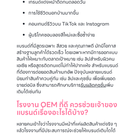
เทรนด์แต่งหน้าติดทนตลอดวัน
การใช้ชีวิตนอกบ้านมากขึ้น
คอนเทนต์รีวิวบน TikTok และ Instagram
ผู้บริโภคชอบลองสีใหม่และซื้อซ้ำง่าย
แบรนด์ที่มีสูตรเฉพาะ สีสวย และคุณภาพดี มักมีโอกาส
สร้างฐานลูกค้าได้รวดเร็ว โดยเฉพาะหากมีการออกแบบ
สินค้าให้เหมาะกับตลาดเป้าหมาย เช่น ลิปสำหรับผิวคน
เอเชีย หรือสูตรติดทนแต่ไม่ทำให้ปากแห้ง สำหรับแบรนด์
ที่ต้องการต่อยอดสินค้าเมกอัพ ปัจจุบันหลายแบรนด์
นิยมทำสินค้าควบคู่กัน เช่น ลิปและคุชชั่น เพื่อเพิ่มยอด
ขายต่อบิล ซึ่งสามารถศึกษาบริการ
รับผลิตคุชชั่น
เพิ่ม
เติมได้เช่นกัน
โรงงาน OEM ที่ดี ควรช่วยเจ้าของ
แบรนด์เรื่องอะไรได้บ้าง?
หลายคนเข้าใจว่าโรงงานมีหน้าที่แค่ผลิตสินค้าแต่จริง ๆ
แล้วโรงงานที่มีประสบการณ์จะช่วยให้แบรนด์เติบโตได้