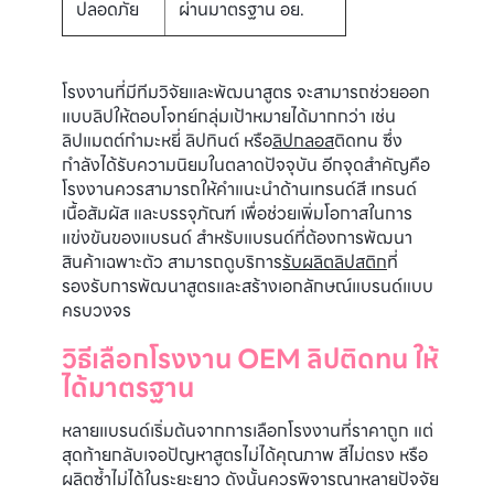
ปลอดภัย
ผ่านมาตรฐาน อย.
โรงงานที่มีทีมวิจัยและพัฒนาสูตร จะสามารถช่วยออก
แบบลิปให้ตอบโจทย์กลุ่มเป้าหมายได้มากกว่า เช่น
ลิปแมตต์กำมะหยี่ ลิปทินต์ หรือ
ลิปกลอส
ติดทน ซึ่ง
กำลังได้รับความนิยมในตลาดปัจจุบัน อีกจุดสำคัญคือ
โรงงานควรสามารถให้คำแนะนำด้านเทรนด์สี เทรนด์
เนื้อสัมผัส และบรรจุภัณฑ์ เพื่อช่วยเพิ่มโอกาสในการ
แข่งขันของแบรนด์ สำหรับแบรนด์ที่ต้องการพัฒนา
สินค้าเฉพาะตัว สามารถดูบริการ
รับผลิตลิปสติก
ที่
รองรับการพัฒนาสูตรและสร้างเอกลักษณ์แบรนด์แบบ
ครบวงจร
วิธีเลือกโรงงาน OEM ลิปติดทน ให้
ได้มาตรฐาน
หลายแบรนด์เริ่มต้นจากการเลือกโรงงานที่ราคาถูก แต่
สุดท้ายกลับเจอปัญหาสูตรไม่ได้คุณภาพ สีไม่ตรง หรือ
ผลิตซ้ำไม่ได้ในระยะยาว ดังนั้นควรพิจารณาหลายปัจจัย