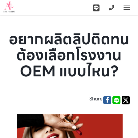
Togg
navi
อยากผลิตลิปติดทน
ต้องเลือกโรงงาน
OEM แบบไหน?
Share