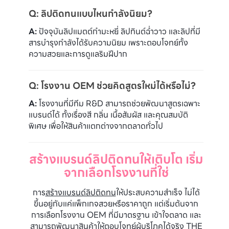
Q: ลิปติดทนแบบไหนกำลังนิยม?
A:
ปัจจุบันลิปแมตต์กำมะหยี่ ลิปทินต์ฉ่ำวาว และลิปที่มี
สารบำรุงกำลังได้รับความนิยม เพราะตอบโจทย์ทั้ง
ความสวยและการดูแลริมฝีปาก
Q: โรงงาน OEM ช่วยคิดสูตรใหม่ได้หรือไม่?
A:
โรงงานที่มีทีม R&D สามารถช่วยพัฒนาสูตรเฉพาะ
แบรนด์ได้ ทั้งเรื่องสี กลิ่น เนื้อสัมผัส และคุณสมบัติ
พิเศษ เพื่อให้สินค้าแตกต่างจากตลาดทั่วไป
สร้างแบรนด์ลิปติดทนให้เติบโต เริ่ม
จากเลือกโรงงานที่ใช่
การ
สร้างแบรนด์ลิปติดทน
ให้ประสบความสำเร็จ ไม่ได้
ขึ้นอยู่กับแค่แพ็กเกจสวยหรือราคาถูก แต่เริ่มต้นจาก
การเลือกโรงงาน OEM ที่มีมาตรฐาน เข้าใจตลาด และ
สามารถพัฒนาสินค้าให้ตอบโจทย์ผู้บริโภคได้จริง THE