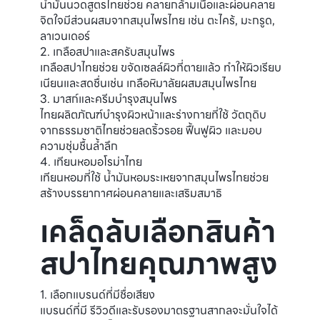
น้ำมันนวดสูตรไทยช่วย คลายกล้ามเนื้อและผ่อนคลาย
จิตใจมีส่วนผสมจากสมุนไพรไทย เช่น ตะไคร้, มะกรูด,
ลาเวนเดอร์
2. เกลือสปาและสครับสมุนไพร
เกลือสปาไทยช่วย ขจัดเซลล์ผิวที่ตายแล้ว ทำให้ผิวเรียบ
เนียนและสดชื่นเช่น เกลือหิมาลัยผสมสมุนไพรไทย
3. มาสก์และครีมบำรุงสมุนไพร
ไทยผลิตภัณฑ์บำรุงผิวหน้าและร่างกายที่ใช้ วัตถุดิบ
จากธรรมชาติไทยช่วยลดริ้วรอย ฟื้นฟูผิว และมอบ
ความชุ่มชื้นล้ำลึก
4. เทียนหอมอโรม่าไทย
เทียนหอมที่ใช้ น้ำมันหอมระเหยจากสมุนไพรไทยช่วย
สร้างบรรยากาศผ่อนคลายและเสริมสมาธิ
เคล็ดลับเลือกสินค้า
สปาไทยคุณภาพสูง
1. เลือกแบรนด์ที่มีชื่อเสียง
แบรนด์ที่มี รีวิวดีและรับรองมาตรฐานสากลจะมั่นใจได้