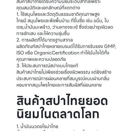
สินค้าสปาไทยได้รับความนิยมระดับสากลเพราะ
คุณสมบัติและเอกลักษณ์ที่แตกต่าง
1. ใช้สมุนไพรและวัตถุดิบธรรมชาติคุณภาพสูง
ไทยมี สมุนไพรและพืชพื้นบ้าน ที่ขึ้นชื่อ เช่น ขมิ้น, ใบ
เตย,น้ำมันมะพร้าว, ว่านหางจระเข้ ซึ่งช่วยบำรุงผิวลด
การอักเสบ และให้ความชุ่มชื้น
2. การผลิตที่ได้มาตรฐานสากล
ผลิตภัณฑ์สปาไทยหลายแบรนด์ได้รับการรับรอง GMP,
ISO หรือ OrganicCertification ทำให้มั่นใจได้ทั้ง
คุณภาพและความปลอดภัย
3. ให้ประสบการณ์สปาแบบไทยแท้
สินค้าสปาไทยไม่เพียงช่วยเรื่องผิวพรรณ แต่ยังสร้าง
ประสบการณ์การผ่อนคลายที่สมบูรณ์แบบผ่านกลิ่น
หอมจากสมุนไพรไทยและการสัมผัสที่ผ่อนคลาย
สินค้าสปาไทยยอด
นิยมในตลาดโลก
1. น้ำมันนวดอโรม่าไทย