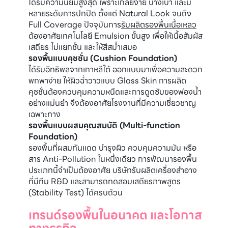
ได้รับความนิยมสูงสุด เพราะเกลี่ยง่าย บางเบา และมี
หลายระดับการปกปิด ตั้งแต่ Natural Look จนถึง
Full Coverage ปัจจุบันการ
รับผลิตรองพื้นเนื้อเหลว
ต้องอาศัยเทคโนโลยี Emulsion ขั้นสูง เพื่อให้เนื้อสัมผัส
เสถียร ไม่แยกชั้น และให้สีสม่ำเสมอ
รองพื้นแบบคุชชั่น (Cushion Foundation)
ได้รับอิทธิพลจากเกาหลีใต้ ออกแบบมาเพื่อความสะดวก
พกพาง่าย ให้ผิวฉ่ำวาวแบบ Glass Skin การผลิต
คุชชั่นต้องควบคุมความหนืดและการดูดซับของฟองน้ำ
อย่างแม่นยำ จึงต้องอาศัยโรงงานที่มีความเชี่ยวชาญ
เฉพาะทาง
รองพื้นแบบผสมคุณสมบัติ (Multi-function
Foundation)
รองพื้นที่ผสมกันแดด บำรุงผิว ควบคุมความมัน หรือ
สาร Anti-Pollution ในหนึ่งเดียว การพัฒนารองพื้น
ประเภทนี้จำเป็นต้องอาศัย บริษัทรับผลิตเครื่องสำอาง
ที่มีทีม R&D และสามารถทดสอบเสถียรภาพสูตร
(Stability Test) ได้ครบถ้วน
เทรนด์รองพื้นในอนาคต และโอกาส