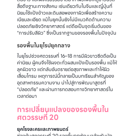
สื่อถึงฐานะทางสังคม เช่นเดียวกับในจีนและญี่ปุ่นที่
นิยมใช้แป้งข้าวและดินสอพองทาผิวเพื่อสร้างความ
เนียนละเอียด แม้ในยุคนั้นยังไม่มีแนวคิดด้านความ
ปลอดภัยเชิงวิทยาศาสตร์ แต่ถือเป็นจุดเริ่มต้นของ
“การปรับสีผิว” ซึ่งเป็นรากฐานของรองพื้นในปัจจุบัน
รองพื้นในยุโรปยุคกลาง
ในยุโรปช่วงศตวรรษที่ 16–18 การมีผิวขาวซีดถือเป็น
ค่านิยม ผู้คนจึงใช้ผงตะกั่วผสมแป้งเป็นรองพื้น แม้ให้
ลุคผิวขาว แต่กลับอันตรายต่อสุขภาพและทำให้ผิว
เสื่อมโทรม เหตุการณ์นี้กลายเป็นบทเรียนสำคัญของ
อุตสาหกรรมความงาม นำไปสู่การพัฒนาสูตรที่
“ปลอดภัย” และผ่านการทดสอบทางวิทยาศาสตร์ใน
เวลาต่อมา
การเปลี่ยนแปลงของรองพื้นใน
ศตวรรษที่ 20
ยุคโรงละครและภาพยนตร์
ช่วงต้นศตวรรษที่ 20 รองพื้นถูกพัฒนาสำหรับนัก