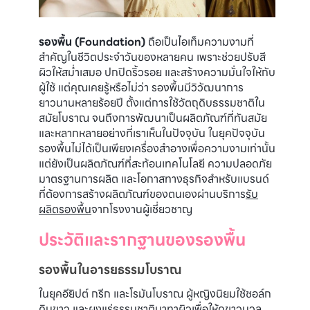
รองพื้น (Foundation)
ถือเป็นไอเท็มความงามที่
สำคัญในชีวิตประจำวันของหลายคน เพราะช่วยปรับสี
ผิวให้สม่ำเสมอ ปกปิดริ้วรอย และสร้างความมั่นใจให้กับ
ผู้ใช้ แต่คุณเคยรู้หรือไม่ว่า รองพื้นมีวิวัฒนาการ
ยาวนานหลายร้อยปี ตั้งแต่การใช้วัตถุดิบธรรมชาติใน
สมัยโบราณ จนถึงการพัฒนาเป็นผลิตภัณฑ์ที่ทันสมัย
และหลากหลายอย่างที่เราเห็นในปัจจุบัน ในยุคปัจจุบัน
รองพื้นไม่ได้เป็นเพียงเครื่องสำอางเพื่อความงามเท่านั้น
แต่ยังเป็นผลิตภัณฑ์ที่สะท้อนเทคโนโลยี ความปลอดภัย
มาตรฐานการผลิต และโอกาสทางธุรกิจสำหรับแบรนด์
ที่ต้องการสร้างผลิตภัณฑ์ของตนเองผ่านบริการ
รับ
ผลิตรองพื้น
จากโรงงานผู้เชี่ยวชาญ
ประวัติและรากฐานของรองพื้น
รองพื้นในอารยธรรมโบราณ
ในยุคอียิปต์ กรีก และโรมันโบราณ ผู้หญิงนิยมใช้ชอล์ก
ดินขาว และผงแร่ธรรมชาติมาทาผิวเพื่อให้ดูขาวนวล