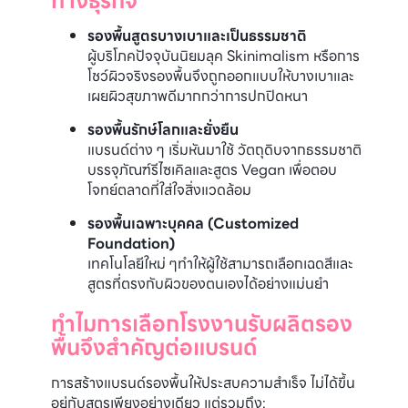
ทางธุรกิจ
รองพื้นสูตรบางเบาและเป็นธรรมชาติ
ผู้บริโภคปัจจุบันนิยมลุค Skinimalism หรือการ
โชว์ผิวจริงรองพื้นจึงถูกออกแบบให้บางเบาและ
เผยผิวสุขภาพดีมากกว่าการปกปิดหนา
รองพื้นรักษ์โลกและยั่งยืน
แบรนด์ต่าง ๆ เริ่มหันมาใช้ วัตถุดิบจากธรรมชาติ
บรรจุภัณฑ์รีไซเคิลและสูตร Vegan เพื่อตอบ
โจทย์ตลาดที่ใส่ใจสิ่งแวดล้อม
รองพื้นเฉพาะบุคคล (Customized
Foundation)
เทคโนโลยีใหม่ ๆทำให้ผู้ใช้สามารถเลือกเฉดสีและ
สูตรที่ตรงกับผิวของตนเองได้อย่างแม่นยำ
ทำไมการเลือกโรงงานรับผลิตรอง
พื้นจึงสำคัญต่อแบรนด์
การสร้างแบรนด์รองพื้นให้ประสบความสำเร็จ ไม่ได้ขึ้น
อยู่กับสูตรเพียงอย่างเดียว แต่รวมถึง: